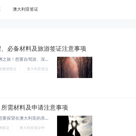
证
澳大利亚签证
程、必备材料及旅游签证注意事项
成都澳大利亚自由行签证办理——轻松申请，开启您的澳洲之旅！想要自驾游、深度游，还是自由安排行程？办理成都澳大利亚自由行签证，让您的澳洲旅行更加自由便捷！我们提供专业的签证办理服务，帮助您顺利通过审批，快速获得签证，开启完美的澳大利亚之旅。为...
都澳洲签证
澳大利亚签证
、所需材料及申请注意事项
成都澳大利亚探亲签证办理——为您的亲情之旅保驾护航想要探望在澳大利亚的亲朋好友？办理成都澳大利亚探亲签证，轻松解决您的签证问题，让您和家人团聚在澳洲！我们的专业团队提供全程指导，确保您顺利通过签证审批，快速获得澳大利亚探亲签证，让您放心享受...
洲签证
澳大利亚签证申