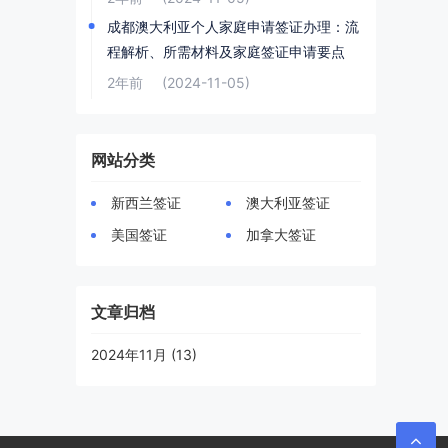
成都澳大利亚个人家庭申请签证办理：流
程解析、所需材料及家庭签证申请要点
2年前
(2024-11-05)
网站分类
新西兰签证
澳大利亚签证
美国签证
加拿大签证
文章归档
2024年11月 (13)