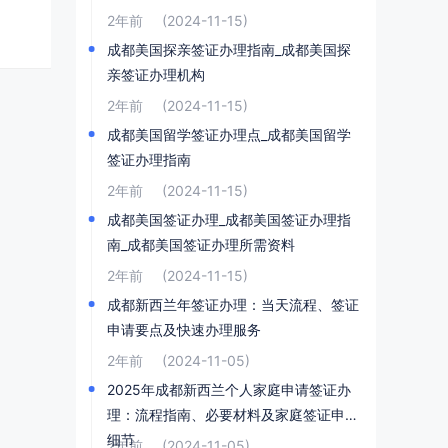
2年前
(2024-11-15)
成都美国探亲签证办理指南_成都美国探
亲签证办理机构
2年前
(2024-11-15)
成都美国留学签证办理点_成都美国留学
签证办理指南
2年前
(2024-11-15)
成都美国签证办理_成都美国签证办理指
南_成都美国签证办理所需资料
2年前
(2024-11-15)
成都新西兰年签证办理：当天流程、签证
申请要点及快速办理服务
2年前
(2024-11-05)
2025年成都新西兰个人家庭申请签证办
理：流程指南、必要材料及家庭签证申请
细节
2年前
(2024-11-05)